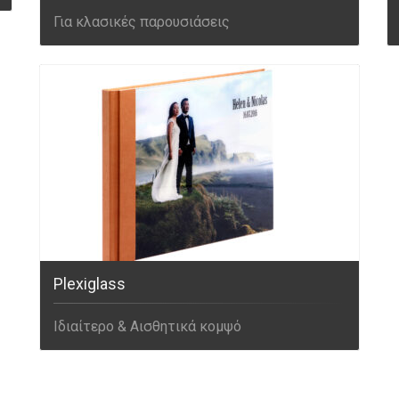
Για κλασικές παρουσιάσεις
Plexiglass
Ιδιαίτερο & Αισθητικά κομψό