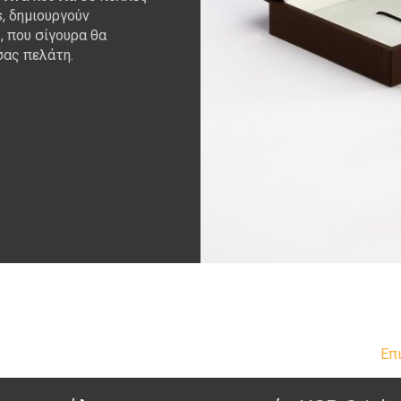
, δημιουργούν
 που σίγουρα θα
σας πελάτη.
Επ