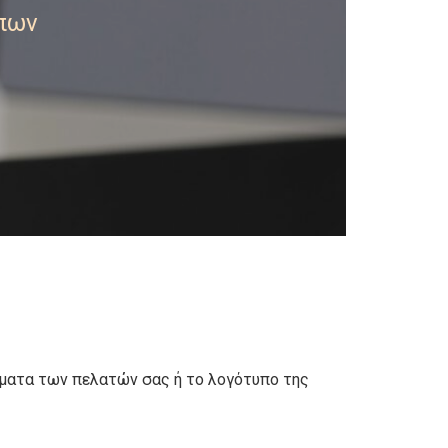
πων
όματα των πελατών σας ή το λογότυπο της