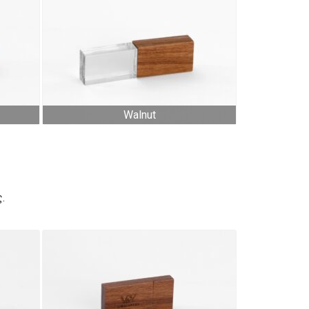
Walnut
ς
.