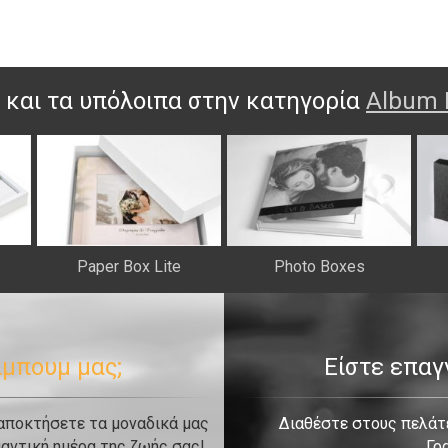
 και τα υπόλοιπα στην κατηγορία
Album 
Paper Box Lite
Photo Boxes
λμπουμ μας;
Είστε επα
 αποκτήσετε τα μοναδικά μας
Διαθέστε στους πελάτε
αντική ημέρα της ζωής σας!
Γρ