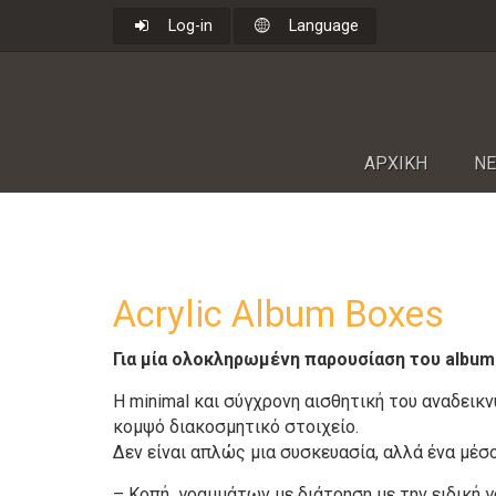
Log-in
Language
ΑΡΧΙΚΗ
NΕ
Acrylic Album Boxes
Για μία ολοκληρωμένη παρουσίαση του album
Η minimal και σύγχρονη αισθητική του αναδεικν
κομψό διακοσμητικό στοιχείο.
Δεν είναι απλώς μια συσκευασία, αλλά ένα μέ
– Κοπή γραμμάτων με διάτρηση με την ειδική γ