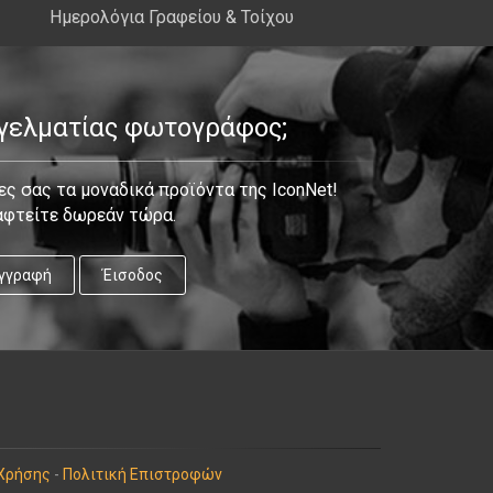
Ημερολόγια Γραφείου & Τοίχου
γγελματίας φωτογράφος;
ς σας τα μοναδικά προϊόντα της IconNet!
αφτείτε δωρεάν τώρα.
γγραφή
Έισοδος
Χρήσης
-
Πολιτική Επιστροφών