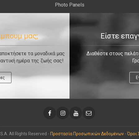
Photo Panels
λμπουμ μας;
Είστε επα
 αποκτήσετε τα μοναδικά μας
Διαθέστε στους πελάτε
αντική ημέρα της ζωής σας!
Γρ
ίες
Ε
.A. All Rights Reserved -
Προστασία Προσωπικών Δεδομένων
-
Όροι 