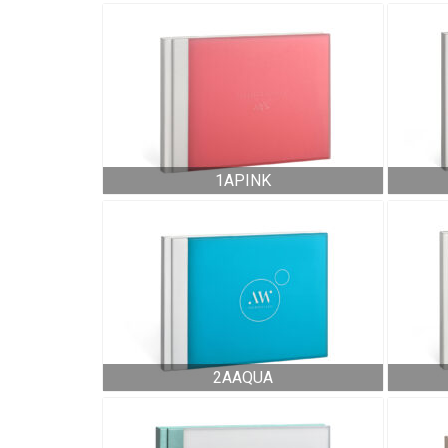
1APINK
2AAQUA