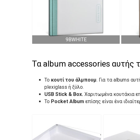
9BWHITE
Tα album accessories αυτής τ
Το
κουτί του άλμπουμ
. Για τα albums αυ
plexiglass ή ξύλο.
USB Stick & Box.
Χαριτωμένα κουτάκια επ
Το
Pocket Album
επίσης είναι ένα ιδιαίτ