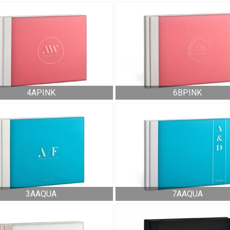
4APINK
6BPINK
3AAQUA
7AAQUA