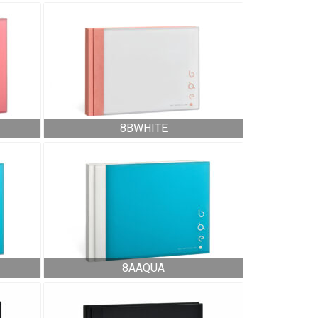
8BWHITE
8AAQUA