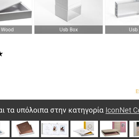
l Wood
Usb Box
Usb 
★
Ε
αι τα υπόλοιπα στην κατηγορία
IconNet C