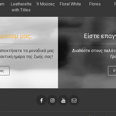
am
Leatherette
9 Μούσες
Floral White
Flores
P
with Titles
λμπουμ μας;
Είστε επα
 αποκτήσετε τα μοναδικά μας
Διαθέστε στους πελάτε
αντική ημέρα της ζωής σας!
Γρ
ίες
Ε