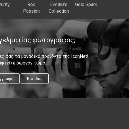
urity
Red
Evelina's
Gold Spark
Passion
Collection
γγελματίας φωτογράφος;
ς σας τα μοναδικά προϊόντα της IconNet!
αφτείτε δωρεάν τώρα.
γγραφή
Έισοδος